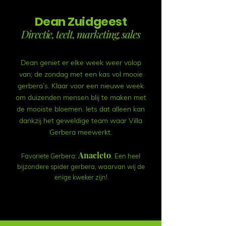
Dean Zuidgeest
Directie, teelt, marketing, sales
Dean geniet er elke week weer volop
van; de zondag met een kas vol mooie
gerbera’s. Klaar voor een nieuwe week
om duizenden mensen blij te maken met
de mooiste bloemen. Iets dat alleen kan
dankzij het geweldige team waar Villa
Gerbera meewerkt.
Anacleto
.
Favoriete Gerbera:
Een heel
bijzondere spider gerbera, waarvan wij de
enige kweker zijn!