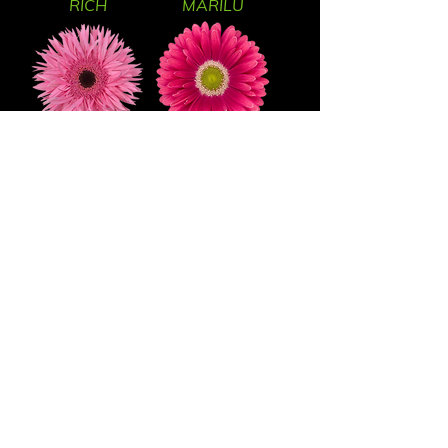
RICH
MARILU
AMAZING
UNIQUE
PASSOA
RILEY