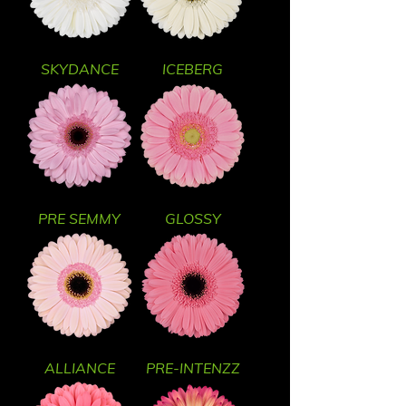
SKYDANCE
ICEBERG
PRE SEMMY
GLOSSY
ALLIANCE
PRE-INTENZZ