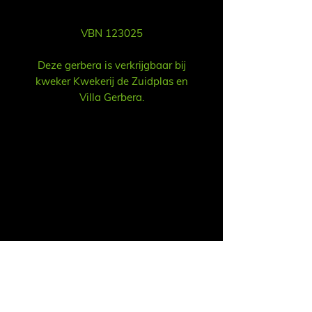
VBN 123025
Deze gerbera is verkrijgbaar bij
kweker Kwekerij de Zuidplas en
Villa Gerbera.
Verkoop
Ruud Alsemgeest
Mail:
sales@summitgerbera.com
Telefoon:
06-81900318
Koos Noordzij
Mail:
koos@summitgerbera.com
Telefoon:
06-38168268