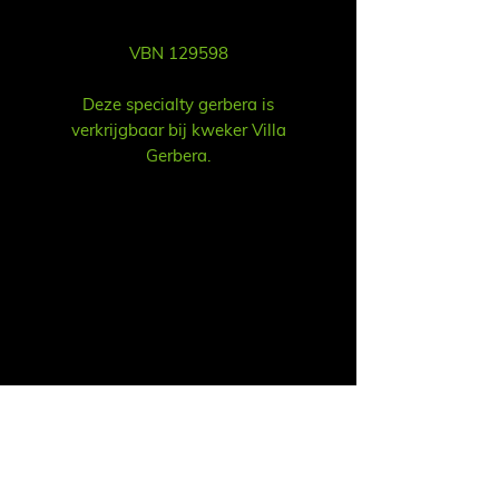
VBN 129598
Deze specialty gerbera is
verkrijgbaar bij kweker Villa
Gerbera.
Sales
Ruud Alsemgeest
Mail:
sales@summitgerbera.com
Phone:
+31 (0)
6-81900318
Koos Noordzij
Mail:
koos@summitgerbera.com
Phone:
+31 (0)
6-38168268