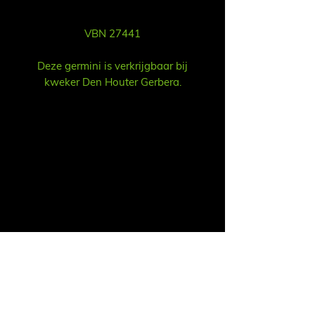
VBN 27441
Deze germini is verkrijgbaar bij
kweker Den Houter Gerbera.
Sales
Ruud Alsemgeest
Mail:
sales@summitgerbera.com
Phone:
+31 (0)
6-81900318
Koos Noordzij
Mail:
koos@summitgerbera.com
Phone:
+31 (0)
6-38168268