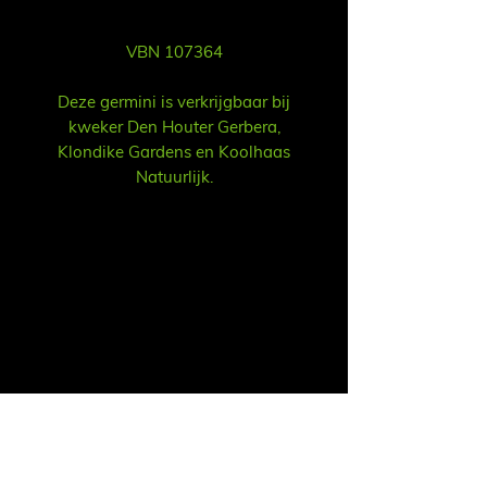
VBN 107364
Deze germini is verkrijgbaar bij
kweker Den Houter Gerbera,
Klondike Gardens en Koolhaas
Natuurlijk.
Sales
Ruud Alsemgeest
Mail:
sales@summitgerbera.com
Phone:
+31 (0)
6-81900318
Koos Noordzij
Mail:
koos@summitgerbera.com