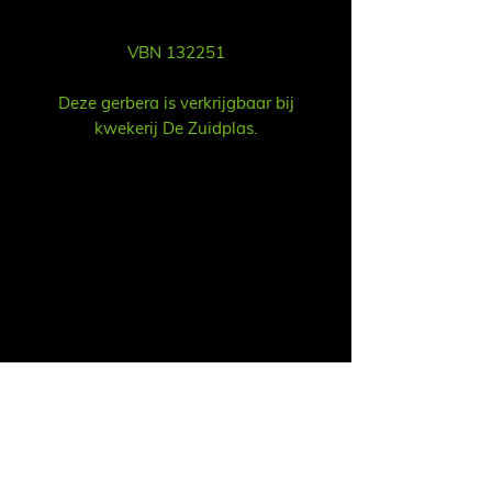
VBN 132251
Deze gerbera is verkrijgbaar bij
kwekerij De Zuidplas.
Sales
Ruud Alsemgeest
Mail:
sales@summitgerbera.com
Phone:
+31 (0)
6-81900318
Koos Noordzij
Mail:
koos@summitgerbera.com
Phone:
+31 (0)
6-38168268