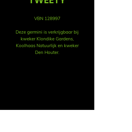
VBN 128997
Deze germini is verkrijgbaar bij
kweker Klondike Gardens,
Koolhaas Natuurlijk en kweker
Den Houter.
Sales
Ruud Alsemgeest
Mail:
sales@summitgerbera.com
Phone:
+31 (0)
6-81900318
Koos Noordzij