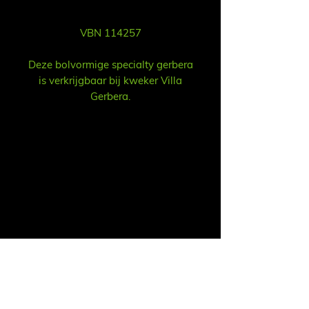
VBN 114257
Deze bolvormige specialty gerbera
is verkrijgbaar bij kweker Villa
Gerbera.
Sales
Ruud Alsemgeest
Mail:
sales@summitgerbera.com
Phone:
+31 (0)
6-81900318
Koos Noordzij
Mail:
koos@summitgerbera.com
Phone:
+31 (0)
6-38168268