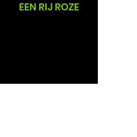
EEN RIJ ROZE
Sales
Ruud Alsemgeest
Mail:
sales@summitgerbera.com
Phone:
+31 (0)
6-81900318
Koos Noordzij
Mail:
koos@summitgerbera.com
Phone:
+31 (0)
6-38168268
Follow us via