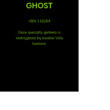
GHOST
VBN 118264
Deze specialty gerbera is
verkrijgbaar bij kweker Villa
Gerbera.
Sales
Ruud Alsemgeest
Mail:
sales@summitgerbera.com
Phone:
+31 (0)
6-81900318
Koos Noordzij