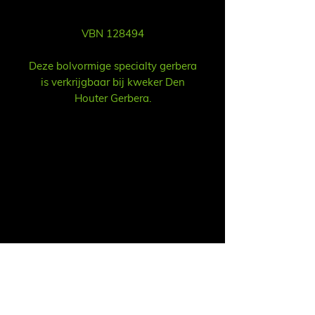
VBN 128494
Deze bolvormige specialty gerbera
is verkrijgbaar bij kweker Den
Houter Gerbera.
Sales
Ruud Alsemgeest
Mail:
sales@summitgerbera.com
Phone:
+31 (0)
6-81900318
Koos Noordzij
Mail:
koos@summitgerbera.com
Phone:
+31 (0)
6-38168268