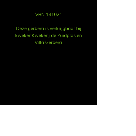
VBN 131021
Deze gerbera is verkrijgbaar bij
kweker Kwekerij de Zuidplas en
Villa Gerbera.
Sales
Ruud Alsemgeest
Mail:
sales@summitgerbera.com
Phone:
+31 (0)
6-81900318
Koos Noordzij
Mail:
koos@summitgerbera.com
Phone:
+31 (0)
6-38168268