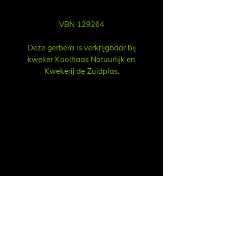
VBN 129264
Deze gerbera is verkrijgbaar bij
kweker Koolhaas Natuurlijk en
Kwekerij de Zuidplas.
Verkoop
Ruud Alsemgeest
Mail:
sales@summitgerbera.com
Telefoon:
06-81900318
Koos Noordzij
Mail:
koos@summitgerbera.com
Telefoon:
06-38168268