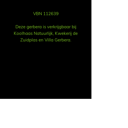
VBN 112639
Deze gerbera is verkrijgbaar bij
Koolhaas Natuurlijk, Kwekerij de
Zuidplas en Villa Gerbera.
Verkoop
Ruud Alsemgeest
Mail:
sales@summitgerbera.com
Telefoon:
06-81900318
Koos Noordzij
Mail:
koos@summitgerbera.com
Telefoon:
06-38168268