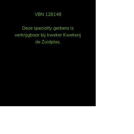
VBN 128148
Deze specialty gerbera is
verkrijgbaar bij kweker Kwekerij
de Zuidplas.
Продажа
Ruud Alsemgeest / Рууд Алсемгест
Почта:
sales@summitgerbera.com
Телефон: +
31
6-81900318
Koos Noordzij / Коос Нурзий
Почта:
koos@summitgerbera.com