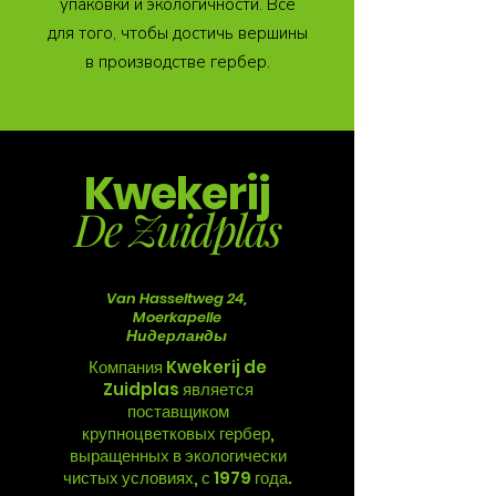
упаковки и экологичности. Все
для того, чтобы достичь вершины
в производстве гербер.
Kwekerij
De Zuidplas
Van Hasseltweg 24,
Moerkapelle
Нидерланды
Компания Kwekerij de
Zuidplas является
поставщиком
крупноцветковых гербер,
выращенных в экологически
чистых условиях, с 1979 года.