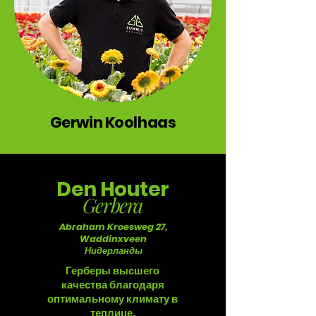
Gerwin Koolhaas
Den Houter
Gerbera
Abraham Kroesweg 27,
Waddinxveen
Нидерланды
Герберы высшего
качества благодаря
оптимальному климату в
теплице.