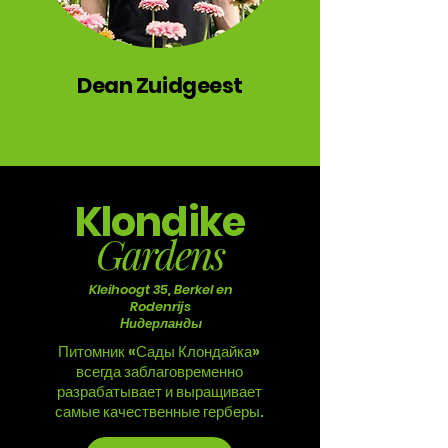
Dean Zuidgeest
Klondike
Gardens
Kleihoogt 35, Berkel en
Rodenrijs
Нидерланды
Питомник «Сады Клондайка»
всегда заблаговременно
разрабатывает и выращивает
самые качественные герберы.