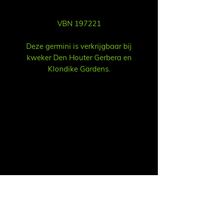
VBN 197221
Deze germini is verkrijgbaar bij
kweker Den Houter Gerbera en
Klondike Gardens.
Продажа
Ruud Alsemgeest / Рууд Алсемгест
Почта:
sales@summitgerbera.com
Телефон: +
31
6-81900318
Koos Noordzij / Коос Нурзий
Почта:
koos@summitgerbera.com