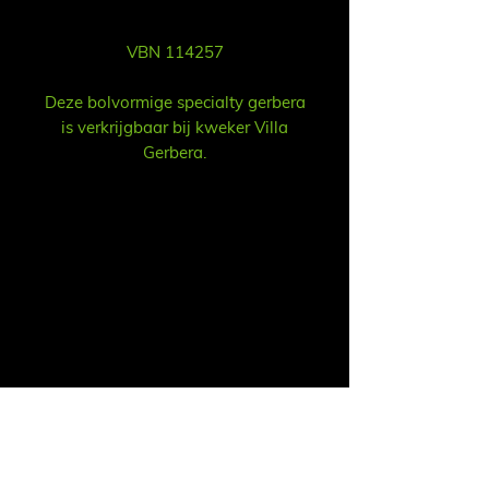
VBN 114257
Deze bolvormige specialty gerbera
is verkrijgbaar bij kweker Villa
Gerbera.
Продажа
Ruud Alsemgeest / Рууд Алсемгест
Почта:
sales@summitgerbera.com
Телефон: +
31
6-81900318
Koos Noordzij / Коос Нурзий
Почта:
koos@summitgerbera.com