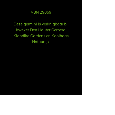
VBN 29059
Deze germini is verkrijgbaar bij
kweker Den Houter Gerbera,
Klondike Gardens en Koolhaas
Natuurlijk.
Продажа
Ruud Alsemgeest / Рууд Алсемгест
Почта:
sales@summitgerbera.com
Телефон: +
31
6-81900318
Koos Noordzij / Коос Нурзий
Почта:
koos@summitgerbera.com