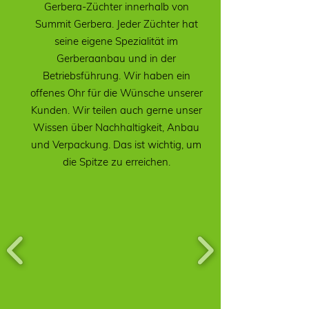
Gerbera-Züchter innerhalb von
Summit Gerbera. Jeder Züchter hat
seine eigene Spezialität im
Gerberaanbau und in der
Betriebsführung. Wir haben ein
offenes Ohr für die Wünsche unserer
Kunden. Wir teilen auch gerne unser
Wissen über Nachhaltigkeit, Anbau
und Verpackung. Das ist wichtig, um
die Spitze zu erreichen.