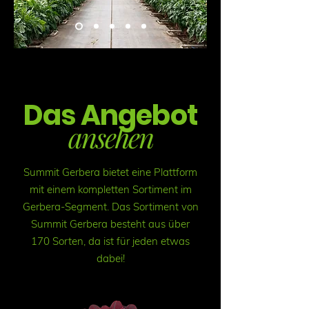
Das Angebot
ansehen
Summit Gerbera bietet eine Plattform
mit einem kompletten Sortiment im
Gerbera-Segment. Das Sortiment von
Summit Gerbera besteht aus über
170 Sorten, da ist für jeden etwas
dabei!