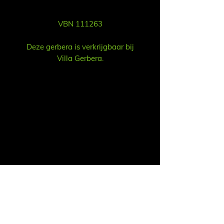
VBN 111263
Deze gerbera is verkrijgbaar bij
Villa Gerbera.
Vent
Ruud Alsemgeest
Mail:
sales@summitgerbera.com
Téléphone:
06-81900318
Koos Noordzij
Mail:
koos@summitgerbera.com
Téléphone:
06-38168268