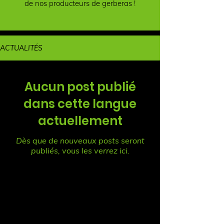
de nos producteurs de gerberas !
ACTUALITÉS
Aucun post publié
dans cette langue
actuellement
Dès que de nouveaux posts seront
publiés, vous les verrez ici.
Vent