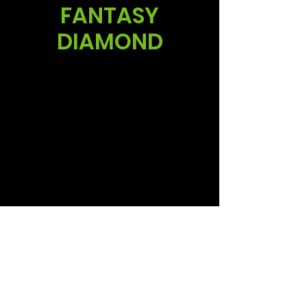
FANTASY
DIAMOND
Vent
Ruud Alsemgeest
Mail:
sales@summitgerbera.com
Téléphone:
06-81900318
Koos Noordzij
Mail:
koos@summitgerbera.com
Téléphone:
06-38168268
Suivez-nous via