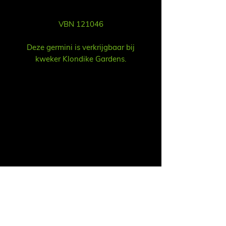
VBN 121046
Deze germini is verkrijgbaar bij
kweker Klondike Gardens.
Vent
Ruud Alsemgeest
Mail:
sales@summitgerbera.com
Téléphone:
06-81900318
Koos Noordzij
Mail:
koos@summitgerbera.com
Téléphone:
06-38168268