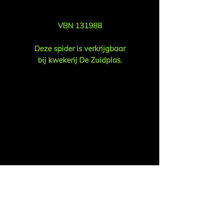
VBN 131988
Deze spider is verkrijgbaar
bij kwekerij De Zuidplas.
Vent
Ruud Alsemgeest
Mail:
sales@summitgerbera.com
Téléphone:
06-81900318
Koos Noordzij
Mail:
koos@summitgerbera.com
Téléphone:
06-38168268