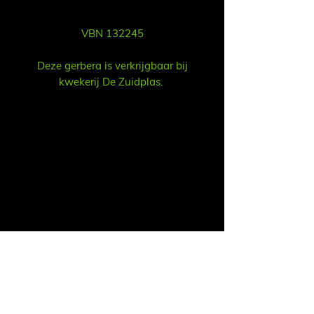
VBN 132245
Deze gerbera is verkrijgbaar bij
kwekerij De Zuidplas.
Vent
Ruud Alsemgeest
Mail:
sales@summitgerbera.com
Téléphone:
06-81900318
Koos Noordzij
Mail:
koos@summitgerbera.com
Téléphone:
06-38168268