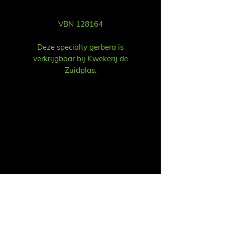
VBN 128164
Deze specialty gerbera is
verkrijgbaar bij Kwekerij de
Zuidplas.
Vent
Ruud Alsemgeest
Mail:
sales@summitgerbera.com
Téléphone:
06-81900318
Koos Noordzij
Mail:
koos@summitgerbera.com
Téléphone:
06-38168268