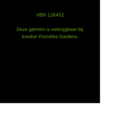
VBN 126452
Deze germini is verkrijgbaar bij
kweker Klondike Gardens.
Vent
Ruud Alsemgeest
Mail:
sales@summitgerbera.com
Téléphone:
06-81900318
Koos Noordzij
Mail:
koos@summitgerbera.com
Téléphone:
06-38168268