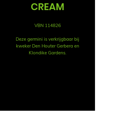
CREAM
VBN 114826
Deze germini is verkrijgbaar bij
kweker Den Houter Gerbera en
Klondike Gardens.
Vent
Ruud Alsemgeest
Mail:
sales@summitgerbera.com
Téléphone:
06-81900318
Koos Noordzij