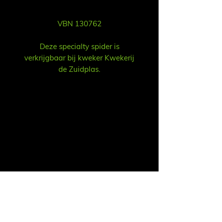
VBN 130762
Deze specialty spider is
verkrijgbaar bij kweker Kwekerij
de Zuidplas.
Vent
Ruud Alsemgeest
Mail:
sales@summitgerbera.com
Téléphone:
06-81900318
Koos Noordzij
Mail:
koos@summitgerbera.com
Téléphone:
06-38168268