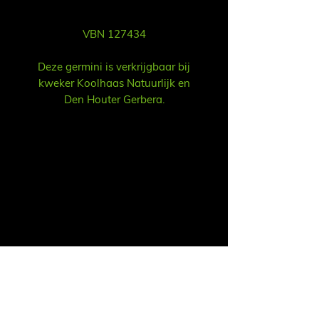
VBN 127434
Deze germini is verkrijgbaar bij
kweker Koolhaas Natuurlijk en
Den Houter Gerbera.
Vertrieb
Ruud Alsemgeest
E-Mail:
sales@summitgerbera.com
Telefon:
06-81900318
Koos Noordzij
E-Mail:
koos@summitgerbera.com
Telefon:
06-38168268