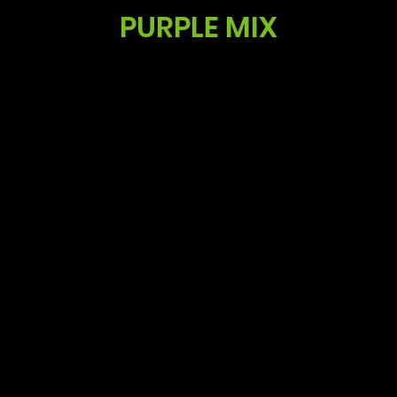
PURPLE MIX
Fol
Koos Noordzij
E-Mail:
koos@summitgerbera.com
com