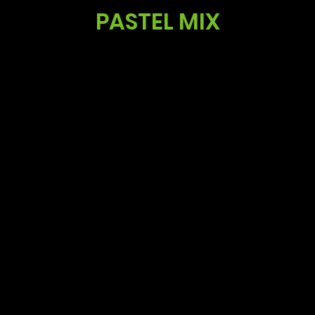
PASTEL MIX
Fol
Koos Noordzij
E-Mail:
koos@summitgerbera.com
com