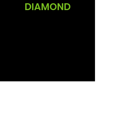
DIAMOND
Vertrieb
Ruud Alsemgeest
E-Mail:
sales@summitgerbera.com
Telefon:
06-81900318
Koos Noordzij
E-Mail:
koos@summitgerbera.com
Telefon:
06-38168268
Folgen Sie uns auf