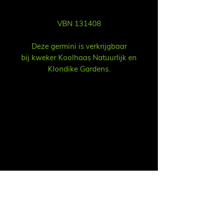
VBN 131408
Deze germini is verkrijgbaar
bij kweker Koolhaas Natuurlijk en
Klondike Gardens.
Vertrieb
Ruud Alsemgeest
E-Mail:
sales@summitgerbera.com
Telefon:
06-81900318
Koos Noordzij
E-Mail:
koos@summitgerbera.com
Telefon:
06-38168268