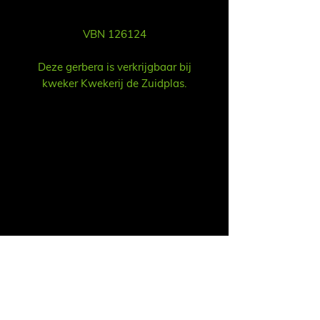
VBN 126124
Deze gerbera is verkrijgbaar bij
kweker Kwekerij de Zuidplas.
Vertrieb
Ruud Alsemgeest
E-Mail:
sales@summitgerbera.com
Telefon:
06-81900318
Koos Noordzij
E-Mail:
koos@summitgerbera.com
Telefon:
06-38168268