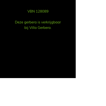
VBN 128089
Deze gerbera is verkrijgbaar
bij Villa Gerbera.
Vertrieb
Ruud Alsemgeest
E-Mail:
sales@summitgerbera.com
Telefon:
06-81900318
Koos Noordzij
E-Mail:
koos@summitgerbera.com
Telefon:
06-38168268