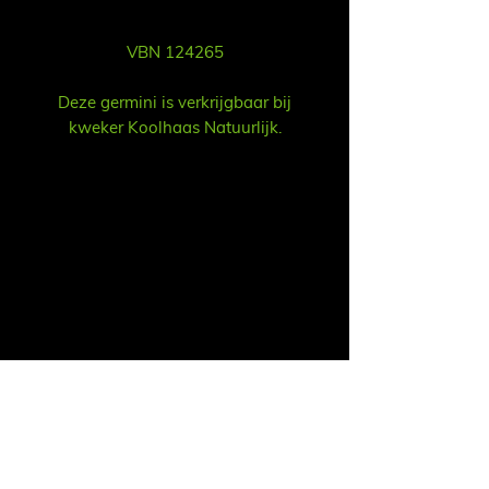
VBN 124265
Deze germini is verkrijgbaar bij
kweker Koolhaas Natuurlijk.
Vertrieb
Ruud Alsemgeest
E-Mail:
sales@summitgerbera.com
Telefon:
06-81900318
Koos Noordzij
E-Mail:
koos@summitgerbera.com
Telefon:
06-38168268